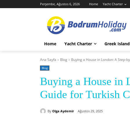
Perşembe, Ağustos 6, 2026
Home
Yacht Charter
Home
Yacht Charter
Greek Island
Ana Sayfa
Blog
Buying a House in London: A Step-by
Blog
Buying a House in 
Guide for Turkish C
By
Olga Aydemir
Ağustos 29, 2025
Paylaş