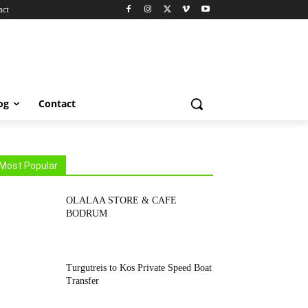
act
og
Contact
Most Popular
OLALAA STORE & CAFE
BODRUM
Turgutreis to Kos Private Speed Boat
Transfer