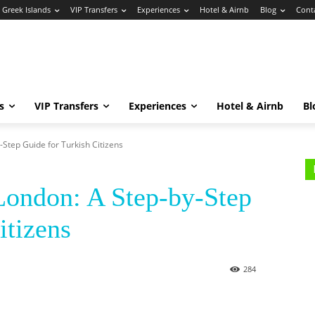
Greek Islands
VIP Transfers
Experiences
Hotel & Airnb
Blog
Cont
s
VIP Transfers
Experiences
Hotel & Airnb
Bl
-Step Guide for Turkish Citizens
London: A Step-by-Step
itizens
284