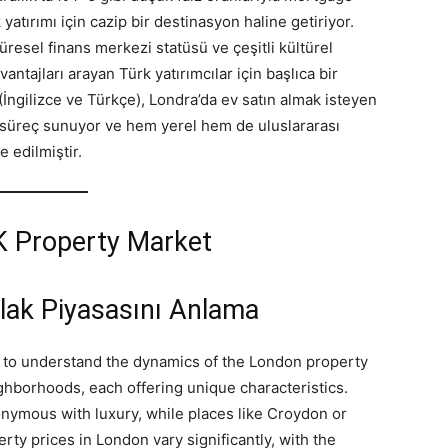
yatırımı için cazip bir destinasyon haline getiriyor.
küresel finans merkezi statüsü ve çeşitli kültürel
antajları arayan Türk yatırımcılar için başlıca bir
 (İngilizce ve Türkçe), Londra’da ev satın almak isteyen
ım süreç sunuyor ve hem yerel hem de uluslararası
 edilmiştir.
K Property Market
mlak Piyasasını Anlama
ial to understand the dynamics of the London property
ghborhoods, each offering unique characteristics.
nymous with luxury, while places like Croydon or
rty prices in London vary significantly, with the