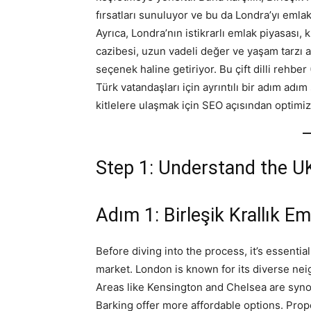
fırsatları sunuluyor ve bu da Londra’yı emlak 
Ayrıca, Londra’nın istikrarlı emlak piyasası, 
cazibesi, uzun vadeli değer ve yaşam tarzı av
seçenek haline getiriyor. Bu çift dilli rehber
Türk vatandaşları için ayrıntılı bir adım ad
kitlelere ulaşmak için SEO açısından optimize
Step 1: Understand the U
Adım 1: Birleşik Krallık E
Before diving into the process, it’s essent
market. London is known for its diverse nei
Areas like Kensington and Chelsea are syno
Barking offer more affordable options. Prope