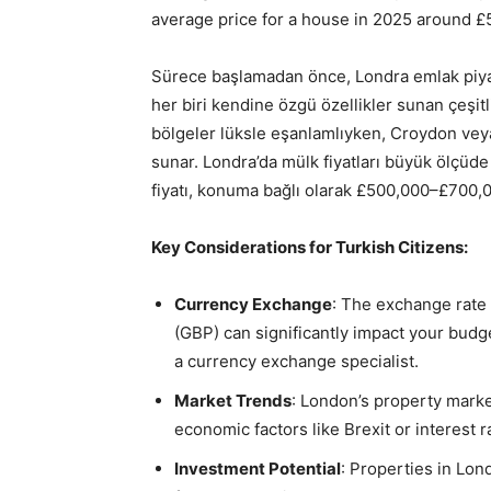
average price for a house in 2025 around 
Sürece başlamadan önce, Londra emlak piyas
her biri kendine özgü özellikler sunan çeşitl
bölgeler lüksle eşanlamlıyken, Croydon veya
sunar. Londra’da mülk fiyatları büyük ölçüde 
fiyatı, konuma bağlı olarak £500,000–£700,0
Key Considerations for Turkish Citizens:
Currency Exchange
: The exchange rate
(GBP) can significantly impact your bud
a currency exchange specialist.
Market Trends
: London’s property market
economic factors like Brexit or interest 
Investment Potential
: Properties in Lon