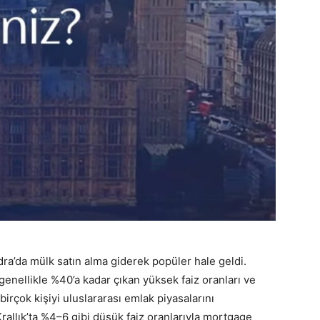
dra’da mülk satın alma giderek popüler hale geldi.
enellikle %40’a kadar çıkan yüksek faiz oranları ve
 birçok kişiyi uluslararası emlak piyasalarını
Krallık’ta %4–6 gibi düşük faiz oranlarıyla mortgage